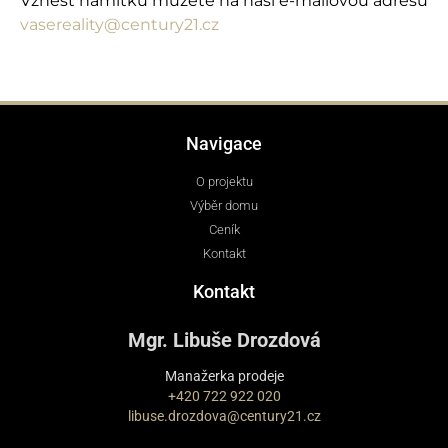
Vznést námitku můžete na naši e-mailovou adresu
vasereality@century21.cz
Navigace
O projektu
Výběr domu
Ceník
Kontakt
Kontakt
Mgr. Libuše Drozdová
Manažerka prodeje
+420 722 922 020
libuse.drozdova@century21.cz