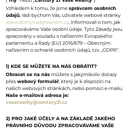
(“
my
” nebo „
Century 21 Vaše Reality
“).
Vzhledem k tomu, že jsme
správcem osobních
údajů
, rádi bychom Vás, uživatele webové stránky
www.domynadgreenem.cz
, informovali o tom, jak
zpracováváme Vaše osobní údaje. Tyto Zásady jsou
zpracovány v souladu s nařízením Evropského
parlamentu a Rady (EU) 2016/679 – Obecným
nařízením o ochraně osobních údajů, tzv. „GDPR“.
1)
KDE SE MŮŽETE NA NÁS OBRÁTIT?
Obracet se na nás
můžete s jakýmikoliv dotazy
přes
webový formulář
, který je k dispozici na
našich webových stránkách, nebo pomocí e-mailu.
Naše e-mailová adresa je:
vasereality@century21.cz
2) PRO JAKÉ ÚČELY A NA ZÁKLADĚ JAKÉHO
PRÁVNÍHO DŮVODU ZPRACOVÁVÁME VAŠE