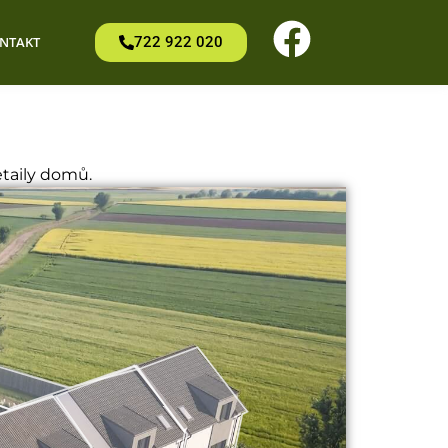
722 922 020
NTAKT
etaily domů.