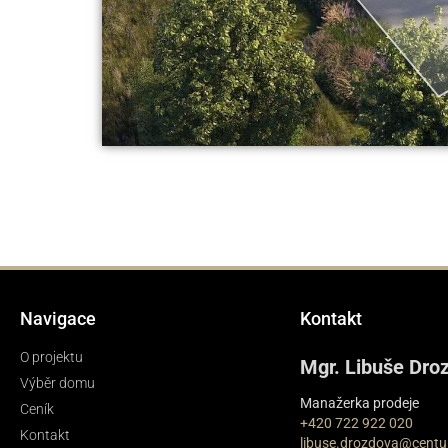
Navigace
Kontakt
O projektu
Mgr. Libuše Dro
Výběr domu
Manažerka prodeje
Ceník
+420 722 922 020
Kontakt
libuse.drozdova@centu