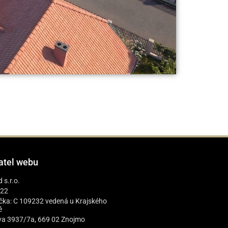
atel webu
 s.r.o.
122
čka: C 109232 vedená u Krajského
ě
ova 3937/7a, 669 02 Znojmo